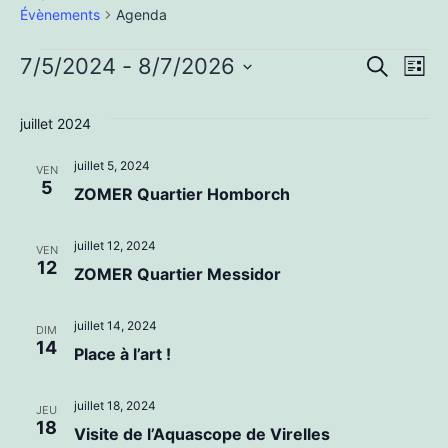
Évènements
Agenda
Évènements
Rech
Na
7/5/2024
 - 
8/7/2026
Recherche
Liste
Sélectionnez
d
et
juillet 2024
une
vu
navi
date.
juillet 5, 2024
VEN
Év
5
ZOMER Quartier Homborch
de
vues
juillet 12, 2024
VEN
12
ZOMER Quartier Messidor
Évèn
juillet 14, 2024
DIM
14
Place à l’art !
juillet 18, 2024
JEU
18
Visite de l’Aquascope de Virelles