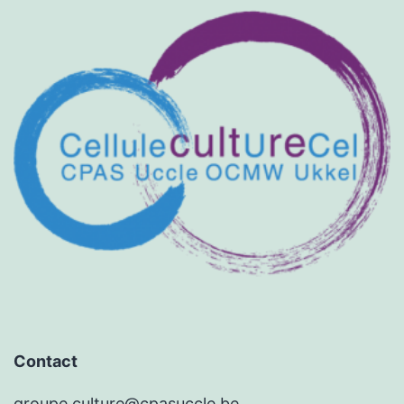
Contact
groupe.culture@cpasuccle.be