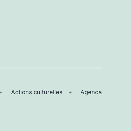
Actions culturelles
Agenda
Ouvrir
Ouvrir
le
le
menu
menu