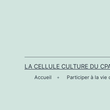
Aller
au
contenu
LA CELLULE CULTURE DU CP
Accueil
Participer à la vie 
Ouvrir
le
menu