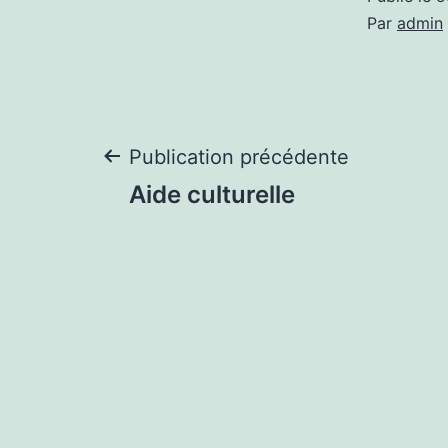
Par
admin
Navigation
Publication précédente
Aide culturelle
de
l’article