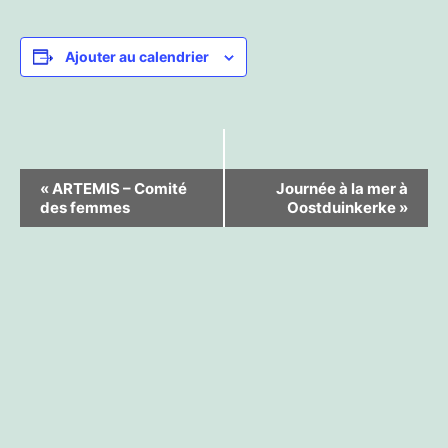
Ajouter au calendrier
Navigation
«
ARTEMIS – Comité
Journée à la mer à
des femmes
Oostduinkerke
»
Évènement