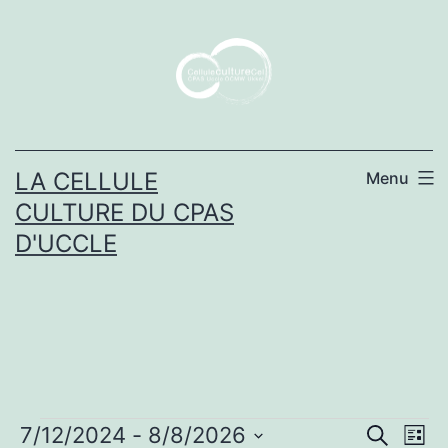
Aller
au
contenu
LA CELLULE
Menu
CULTURE DU CPAS
D'UCCLE
Rech
Na
7/12/2024
 - 
8/8/2026
Recherche
Liste