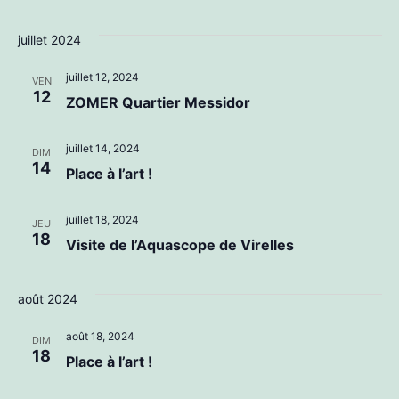
Évènements
Sélectionnez
d
et
juillet 2024
une
vu
navi
date.
juillet 12, 2024
VEN
Év
12
ZOMER Quartier Messidor
de
vues
juillet 14, 2024
DIM
14
Place à l’art !
Évèn
juillet 18, 2024
JEU
18
Visite de l’Aquascope de Virelles
août 2024
août 18, 2024
DIM
18
Place à l’art !